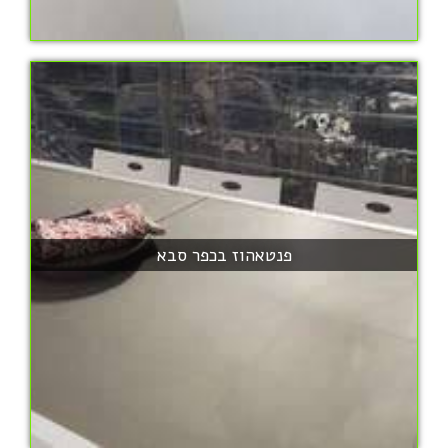
פנטאהוז בכפר סבא