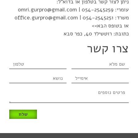
ניתן לצור קשר בטלפון או בדוא"ל:
עומרי:
054-2545259
|
omri.gurpro@gmail.com
משרד:
054-2545251
|
office.gurpro@gmail.com
או בטופס הבא>>
כתובת: רוטשילד 40, כפר סבא
צרו קשר
שם
טלפון
מלא
אימייל
נושא
פרטים
נוספים