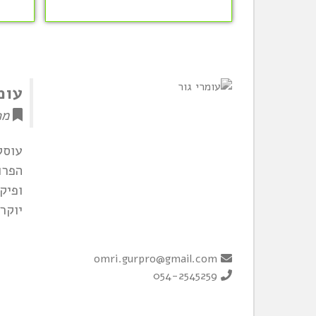
עומ
מפ
עוסק
ופיק
יוקר
omri.gurpro@gmail.com
054-2545259