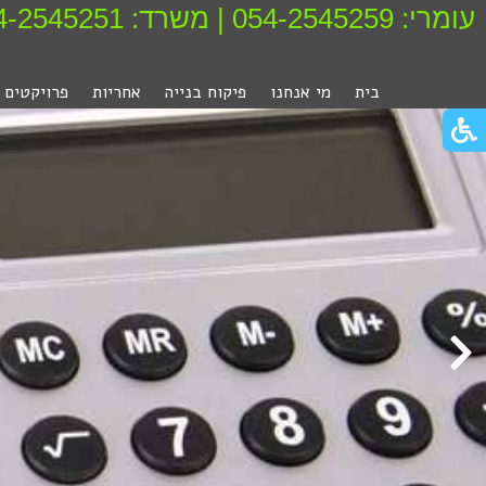
עומרי: 054-2545259
|
משרד: 054-2545251
בית
מי אנחנו
פיקוח בנייה
אחריות
פרויקטים
פתור
פתיחת
פריט
גישות