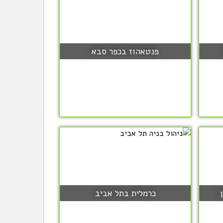
פנטאהוז בכפר סבא
כרמלית בתל אביב