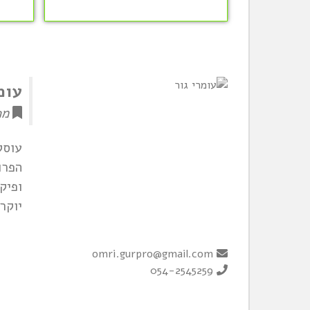
עומ
מפ
עוסק
ופיק
יוקר
omri.gurpro@gmail.com
054-2545259