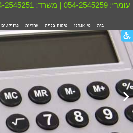
עומרי: 054-2545259
|
משרד: 054-2545251
בית
מי אנחנו
פיקוח בנייה
אחריות
פרויקטים
פתור
פתיחת
פריט
גישות