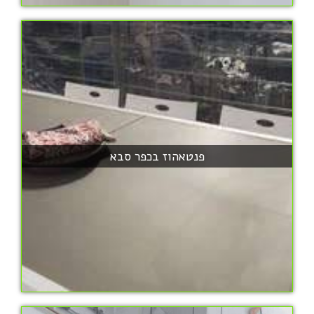
פנטאהוז בכפר סבא